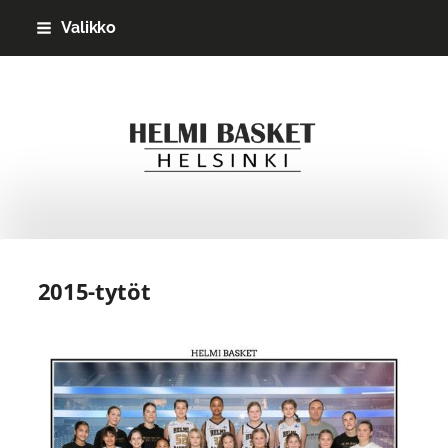
Siirry
Valikko
sivun
sisältöön
Helmi Basket ry
2015-tytöt