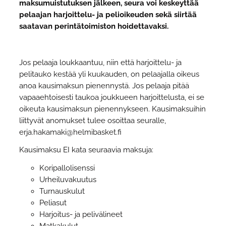
maksumuistutuksen jälkeen, seura voi keskeyttää
pelaajan harjoittelu- ja pelioikeuden sekä siirtää
saatavan perintätoimiston hoidettavaksi.
Jos pelaaja loukkaantuu, niin että harjoittelu- ja
pelitauko kestää yli kuukauden, on pelaajalla oikeus
anoa kausimaksun pienennystä. Jos pelaaja pitää
vapaaehtoisesti taukoa joukkueen harjoittelusta, ei se
oikeuta kausimaksun pienennykseen. Kausimaksuihin
liittyvät anomukset tulee osoittaa seuralle,
erja.hakamaki@helmibasket.fi
Kausimaksu EI kata seuraavia maksuja:
Koripallolisenssi
Urheiluvakuutus
Turnauskulut
Peliasut
Harjoitus- ja pelivälineet
Matkakulut