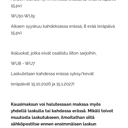
15.pv)
WU10-WU9:
Alkaen syyskuu kahdeksassa erässä, 8 erää (eräpäivä
15.pv)
Ikäluokat, jotka eivät osallistu liiton sarjoihin,
WU8 - WU7
Laskutetaan kahdessa erässä syksy/kevät
(eräpäivät 15.10.2026 ja 15.1.2027)
Kausimaksun voi halutessaan maksaa myös
yhdellä laskulla tai kahdessa erässä. Mikäli toivot
muutosta laskutukseen, ilmoitathan siitä
sähköpostitse ennen ensimmäisen laskun