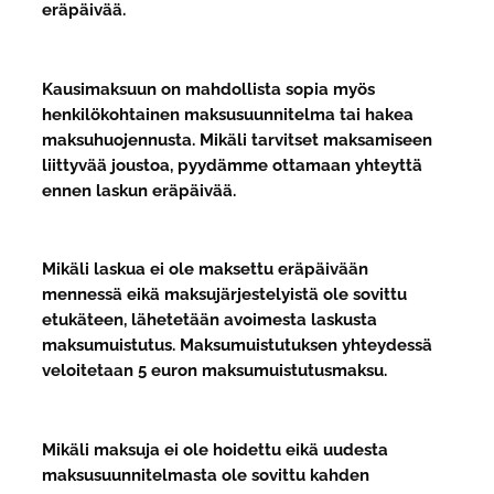
eräpäivää.
Kausimaksuun on mahdollista sopia myös
henkilökohtainen maksusuunnitelma tai hakea
maksuhuojennusta. Mikäli tarvitset maksamiseen
liittyvää joustoa, pyydämme ottamaan yhteyttä
ennen laskun eräpäivää.
Mikäli laskua ei ole maksettu eräpäivään
mennessä eikä maksujärjestelyistä ole sovittu
etukäteen, lähetetään avoimesta laskusta
maksumuistutus. Maksumuistutuksen yhteydessä
veloitetaan 5 euron maksumuistutusmaksu.
Mikäli maksuja ei ole hoidettu eikä uudesta
maksusuunnitelmasta ole sovittu kahden