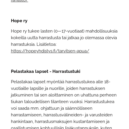
Hope ry
Hope ry tukee lasten (0—17-vuotiaat) mahdollisuuksia
kokeilla uutta harrastusta tai jatkaa jo olemassa olevia
harrastuksia. Lisätietoa:
https://hopeyhdistys.fi/tarvitsen-apua/
Pelastakaa lapset - Harrastustuki
Pelastakaa lapset myöntää harrastustukea alle 18-
vuotiaille lapsille ja nuorille, joiden harrastuksen
jatkuminen tai sen aloittaminen on uhattuna perheen
tiukan taloudellisen tilanteen vuoksi. Harrastustukea
voi saada mm. ohjattuun ja säännölliseen
harrastamiseen, harrastusvälineiden- ja varusteiden
hankintaan, harrastusmaksujen kustantamiseen ja
osallistumisen kohtuullisiin lisäkustannuksiin, kuten