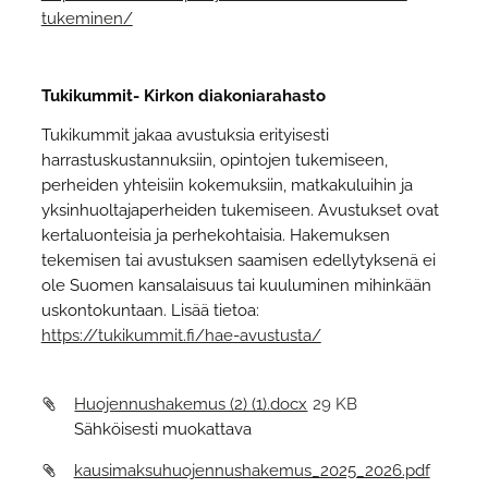
tukeminen/
Tukikummit- Kirkon diakoniarahasto
Tukikummit jakaa avustuksia erityisesti
harrastuskustannuksiin, opintojen tukemiseen,
perheiden yhteisiin kokemuksiin, matkakuluihin ja
yksinhuoltajaperheiden tukemiseen. Avustukset ovat
kertaluonteisia ja perhekohtaisia. Hakemuksen
tekemisen tai avustuksen saamisen edellytyksenä ei
ole Suomen kansalaisuus tai kuuluminen mihinkään
uskontokuntaan. Lisää tietoa:
https://tukikummit.fi/hae-avustusta/
Huojennushakemus (2) (1).docx
29 KB
Sähköisesti muokattava
kausimaksuhuojennushakemus_2025_2026.pdf