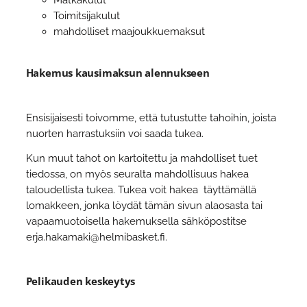
Toimitsijakulut
mahdolliset maajoukkuemaksut
Hakemus kausimaksun alennukseen
Ensisijaisesti toivomme, että tutustutte tahoihin, joista
nuorten harrastuksiin voi saada tukea.
Kun muut tahot on kartoitettu ja mahdolliset tuet
tiedossa, on myös seuralta mahdollisuus hakea
taloudellista tukea. Tukea voit hakea täyttämällä
lomakkeen, jonka löydät tämän sivun alaosasta tai
vapaamuotoisella hakemuksella sähköpostitse
erja.hakamaki@helmibasket.fi.
Pelikauden keskeytys