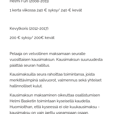
Helmi Fun (2008-2011)
1 kerta viikossa 240 € syksy/ 240 € kevät
Kevytkoris (2012-2017)
200 € syksy/ 200€ kevät
Pelaaja on velvollinen maksamaan seuralle
vuosittaisen kausimaksun. Kausimaksun suuruudesta
päättää seuran hallitus.
Kausimaksuilla seura rahoittaa toimintansa, joista
merkittävimpinä salivuorot, valmennus sekä yhteiset
hallinnolliset kulut.
Kausimaksun maksaminen oikeuttaa osallistumisen
Helmi Basketin toimintaan kyseisellä kaudella.
Huomioithan, että kyseessä ei ole kuukausimaksu -
kausimaksu on vain jaettu useampaan osaan.