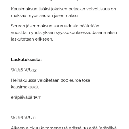
Kausimaksun lisäksi jokaisen pelaajan velvollisuus on
maksaa myös seuran jäsenmaksu.
Seuran jäsenmaksun suuruudesta päätetään
vuosittain yhdistyksen syyskokouksessa. Jäsenmaksu
laskutetaan erikseen.
Laskutuksesta:
WU16-WU13:
Heinäkuussa veloitetaan 200 euroa (osa
kausimaksua),
eräpäivällä 15.7
WU16-WU11:
Alkaen elokuu kymmenessä erässä, 10 erää (eräpäivä