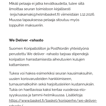
Mikäli pelaaja ei jatka kevätkaudella, tulee siitä
ilmoittaa seuran toimistoon kirjallisesti
(erja.hakamaki@helmibasket.fi) viimeistään 1.12.2026.
Muussa tapauksessa pelaaja sitoutuu myös
loppuihin maksueriin.
We Deliver -rahasto
Suomen Koripalloliiton ja PostNordin yhteistyönä
perustettu We deliver -rahasto tarjoaa stipendejä
koripallon harrastamisesta aiheutuvien kulujen
kattamiseen.
Tukea voi hakea esimerkiksi seuran kausimaksuihin,
uusien korisvarusteiden hankkimiseen,
turnausmatkoihin sekä harjoitusleirien kustannuksiin.
Tukia on haettavissa kaksi kertaa vuodessa elo-
syyskuussa ja tammi-helmikuussa. Lisätietoja:
https://www.basket.fi/basket/korisperhe/we-deliver-
rahasto/